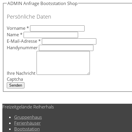
ADMIN Anfrage Bootsstation Shop
Persönliche Daten
Vorname
*
Name
*
E-Mail-Adresse
*
Handynummer
Ihre Nachricht
Captcha
Senden
Freizeitgelände Reiherhals
Gruppenhaus
Ferienhäuser
Bootsstation