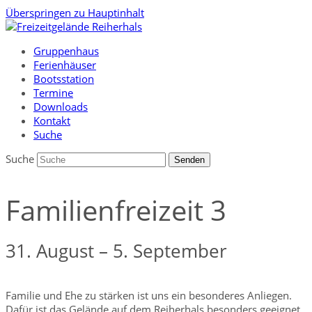
Überspringen zu Hauptinhalt
Gruppenhaus
Ferienhäuser
Bootsstation
Termine
Downloads
Kontakt
Suche
Suche
Senden
Familienfreizeit 3
31. August – 5. September
Familie und Ehe zu stärken ist uns ein besonderes Anliegen.
Dafür ist das Gelände auf dem Reiherhals besonders geeignet.